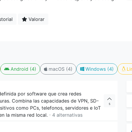
torial
Valorar
Android (4)
macOS (4)
Windows (4)
Li
definida por software que crea redes
eguras. Combina las capacidades de VPN, SD-
5
itivos como PCs, telefonos, servidores e IoT
en la misma red local.
⋅ 4 alternativas