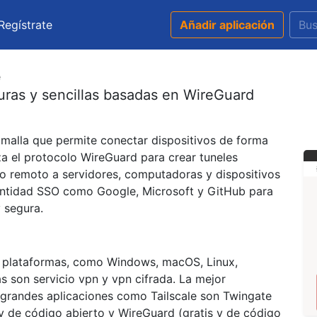
Regístrate
Añadir aplicación
e
uras y sencillas basadas en WireGuard
e malla que permite conectar dispositivos de forma
za el protocolo WireGuard para crear tuneles
eso remoto a servidores, computadoras y dispositivos
entidad SSO como Google, Microsoft y GitHub para
 segura.
as plataformas, como Windows, macOS, Linux,
as son servicio vpn y vpn cifrada. La mejor
as grandes aplicaciones como Tailscale son Twingate
s y de código abierto y WireGuard (gratis y de código