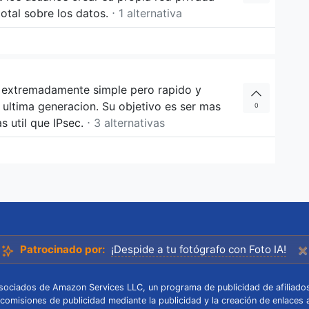
otal sobre los datos.
⋅ 1 alternativa
 extremadamente simple pero rapido y
 ultima generacion. Su objetivo es ser mas
0
s util que IPsec.
⋅ 3 alternativas
×
Patrocinado por:
¡Despide a tu fotógrafo con Foto IA!
 Asociados de Amazon Services LLC, un programa de publicidad de afiliado
 comisiones de publicidad mediante la publicidad y la creación de enlaces