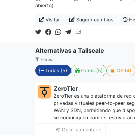
abierto).
Visitar
Sugerir cambios
His
Alternativas a Tailscale
Filtros:
Todas (5)
Gratis (5)
iOS (4)
ZeroTier
ZeroTier es una plataforma de red 
privadas virtuales peer-to-peer s
WAN y SDN, permitiendo que dispos
se comuniquen como si estuvieran 
Dejar comentario