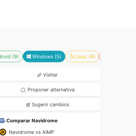
roid (9)
Windows (5)
Linux (4)
Con españo
Visitar
Proponer alternativa
Sugerir cambios
Comparar Navidrome
Navidrome vs AIMP