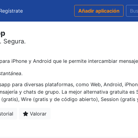
Regístrate
Añadir aplicación
pp
. Segura.
para iPhone y Android que le permite intercambiar mensaje
stantánea
.
tsapp para diversas plataformas, como Web, Android, iPho
sajería y chats de grupo. La mejor alternativa gratuita es 
atis), Wire (gratis y de código abierto), Session (gratis 
torial
Valorar