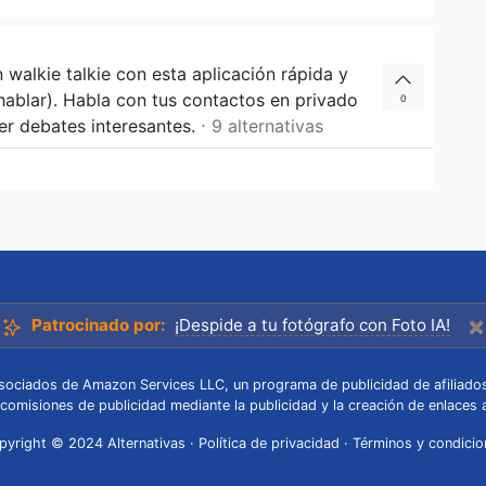
 walkie talkie con esta aplicación rápida y
hablar). Habla con tus contactos en privado
0
er debates interesantes.
⋅ 9 alternativas
×
Patrocinado por:
¡Despide a tu fotógrafo con Foto IA!
 Asociados de Amazon Services LLC, un programa de publicidad de afiliado
 comisiones de publicidad mediante la publicidad y la creación de enlaces
pyright © 2024 Alternativas ·
Política de privacidad
·
Términos y condicio