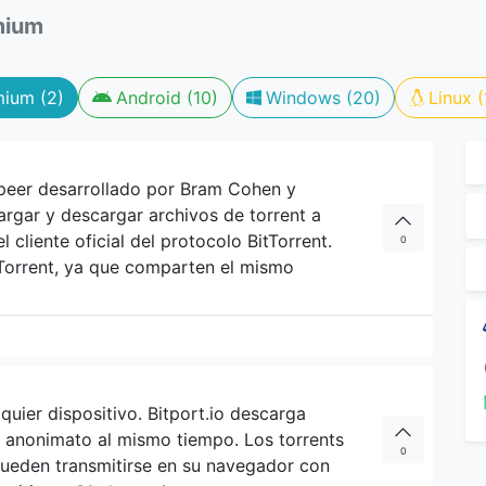
mium
mium (2)
Android (10)
Windows (20)
Linux (
-peer desarrollado por Bram Cohen y
 cargar y descargar archivos de torrent a
l cliente oficial del protocolo BitTorrent.
0
 uTorrent, ya que comparten el mismo
quier dispositivo. Bitport.io descarga
el anonimato al mismo tiempo. Los torrents
0
ueden transmitirse en su navegador con