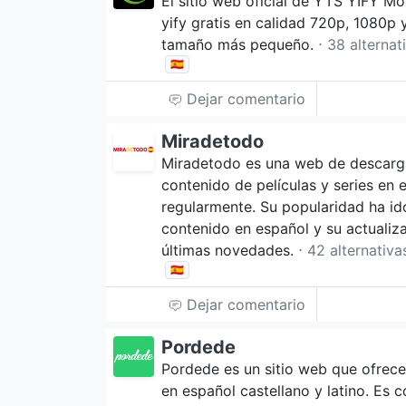
El sitio web oficial de YTS YIFY Mo
yify gratis en calidad 720p, 1080p 
tamaño más pequeño.
⋅ 38 alternat
🇪🇸
Dejar comentario
Miradetodo
Miradetodo es una web de descarg
contenido de películas y series en 
regularmente. Su popularidad ha i
contenido en español y su actualiz
últimas novedades.
⋅ 42 alternativa
🇪🇸
Dejar comentario
Pordede
Pordede es un sitio web que ofrece 
en español castellano y latino. Es