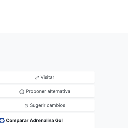
Visitar
Proponer alternativa
Sugerir cambios
Comparar Adrenalina Gol