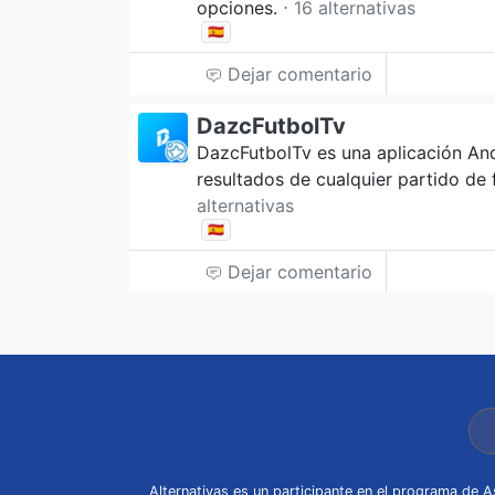
opciones.
⋅ 16 alternativas
🇪🇸
Dejar comentario
DazcFutbolTv
DazcFutbolTv es una aplicación And
resultados de cualquier partido de 
alternativas
🇪🇸
Dejar comentario
Alternativas es un participante en el programa de