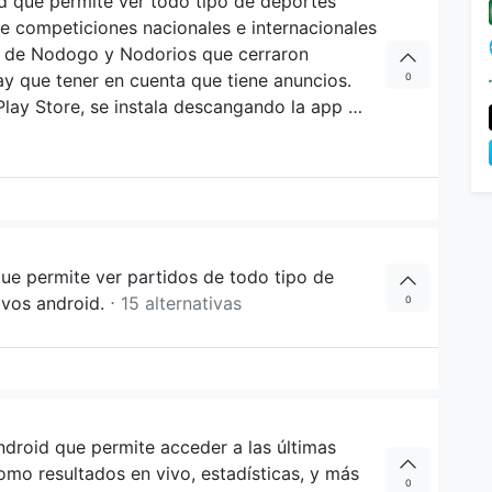
d que permite ver todo tipo de deportes
 de competiciones nacionales e internacionales
era de Nodogo y Nodorios que cerraron
ay que tener en cuenta que tiene anuncios.
0
lay Store, se instala descangando la app …
que permite ver partidos de todo tipo de
ivos android.
⋅ 15 alternativas
0
droid que permite acceder a las últimas
como resultados en vivo, estadísticas, y más
0