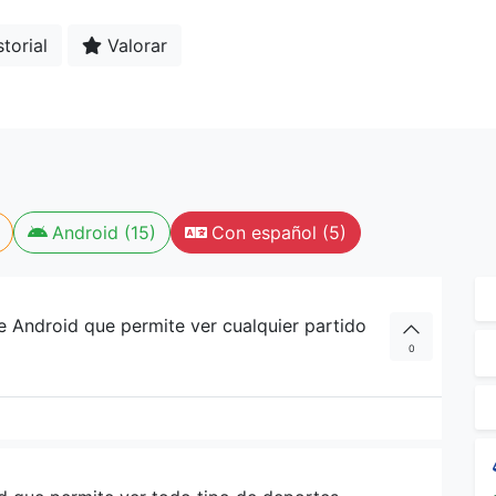
torial
Valorar
Android (15)
Con español (5)
e Android que permite ver cualquier partido
0