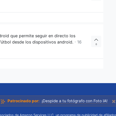
roid que permite seguir en directo los
fútbol desde los dispositivos android.
⋅ 16
0
×
Patrocinado por:
¡Despide a tu fotógrafo con Foto IA!
 Asociados de Amazon Services LLC, un programa de publicidad de afiliado