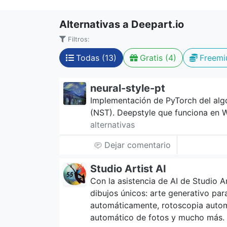
Alternativas a Deepart.io
Filtros:
Todas (13)
Gratis (4)
Freemi
neural-style-pt
Implementación de PyTorch del algo
(NST). Deepstyle que funciona en
alternativas
Dejar comentario
Studio Artist AI
Con la asistencia de AI de Studio Ar
dibujos únicos: arte generativo pa
automáticamente, rotoscopia autom
automático de fotos y mucho más.