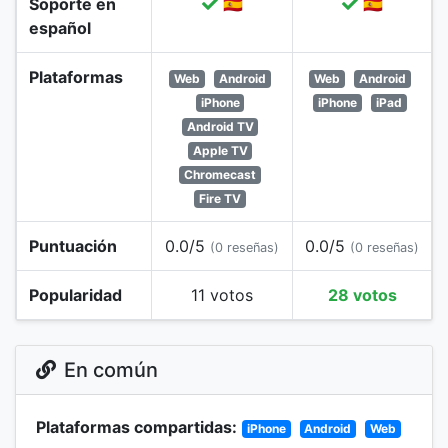
Soporte en
🇪🇸
🇪🇸
español
Plataformas
Web
Android
Web
Android
iPhone
iPhone
iPad
Android TV
Apple TV
Chromecast
Fire TV
Puntuación
0.0/5
0.0/5
(0 reseñas)
(0 reseñas)
Popularidad
11 votos
28 votos
En común
Plataformas compartidas:
iPhone
Android
Web