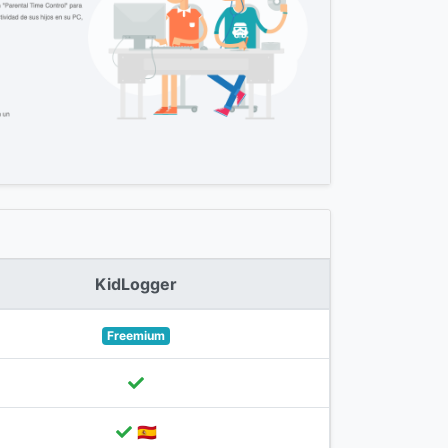
KidLogger
Freemium
🇪🇸