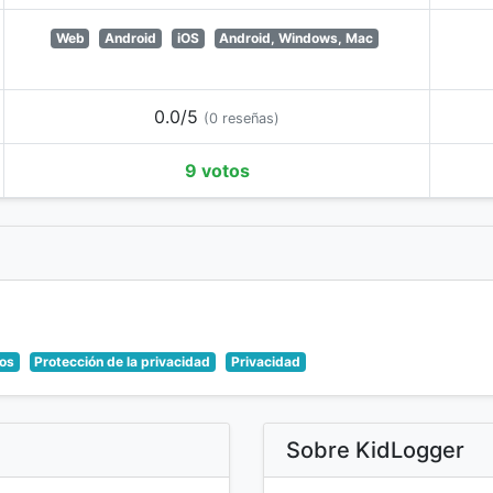
Web
Android
iOS
Android, Windows, Mac
0.0/5
(0 reseñas)
9 votos
ños
Protección de la privacidad
Privacidad
Sobre KidLogger