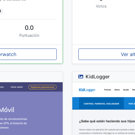
Votos
l
0.0
Puntuación
erwatch
Ver al
KidLogger