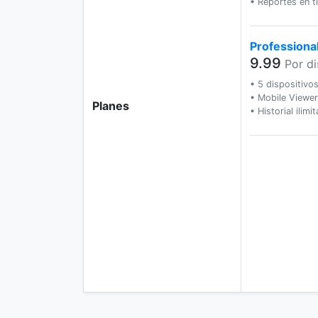
• Reportes en t
Professiona
9.99
Por di
• 5 dispositivo
• Mobile Viewe
Planes
• Historial ilimi