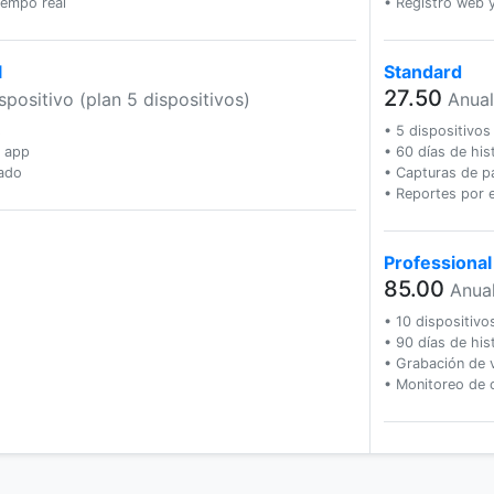
iempo real
• Registro web 
l
Standard
27.50
spositivo (plan 5 dispositivos)
Anual
s
• 5 dispositivos
r app
• 60 días de hist
tado
• Capturas de pa
• Reportes por 
Professional
85.00
Anua
• 10 dispositivo
• 90 días de hist
• Grabación de 
• Monitoreo de 