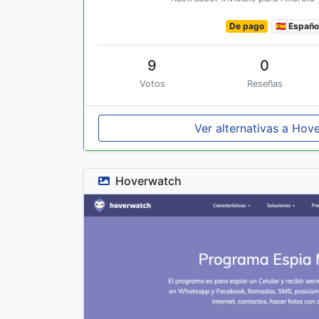
De pago
🇪🇸 Españo
9
0
Votos
Reseñas
Ver alternativas a Hov
Hoverwatch