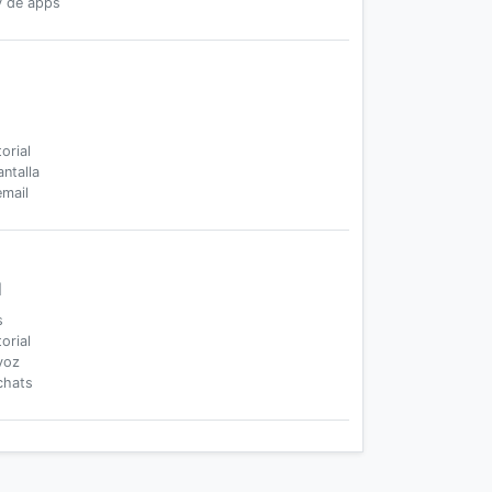
y de apps
orial
ntalla
email
l
s
orial
voz
chats