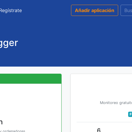
Regístrate
Añadir aplicación
gger
Monitoreo gratuit
F
h
6
 y ordenadores