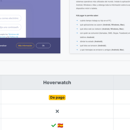
Hoverwatch
De pago
🇪🇸