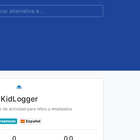
KidLogger
o de actividad para niños y empleados
reemium
🇪🇸 Español
0
0.0