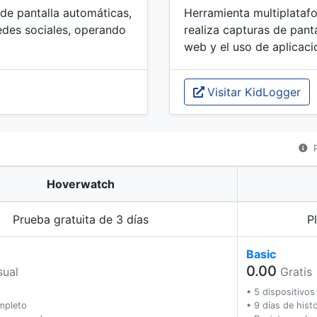
 de pantalla automáticas,
Herramienta multiplatafo
edes sociales, operando
realiza capturas de panta
web y el uso de aplicaci
Visitar KidLogger
P
Hoverwatch
Prueba gratuita de 3 días
P
Basic
0.00
ual
Gratis
• 5 dispositivos
mpleto
• 9 días de histo