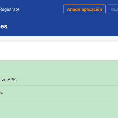
Regístrate
Añadir aplicación
nes
Live APK
Gol