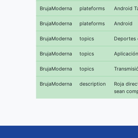
BrujaModerna
plateforms
Android T
BrujaModerna
plateforms
Android
BrujaModerna
topics
Deportes 
BrujaModerna
topics
Aplicació
BrujaModerna
topics
Transmisi
BrujaModerna
description
Roja direc
sean comp