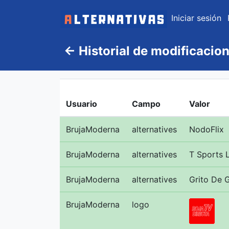
Iniciar sesión
←
Historial de modificacio
Usuario
Campo
Valor
BrujaModerna
alternatives
NodoFlix
BrujaModerna
alternatives
T Sports 
BrujaModerna
alternatives
Grito De 
BrujaModerna
logo